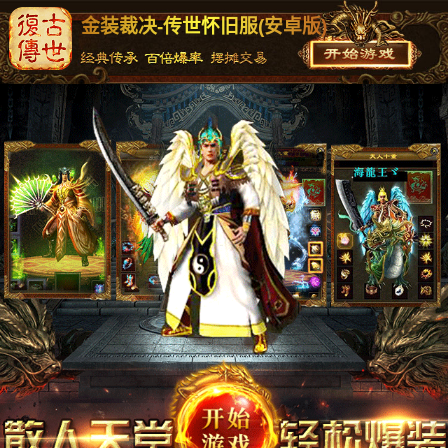
金装裁决-传世怀旧服(安卓版)